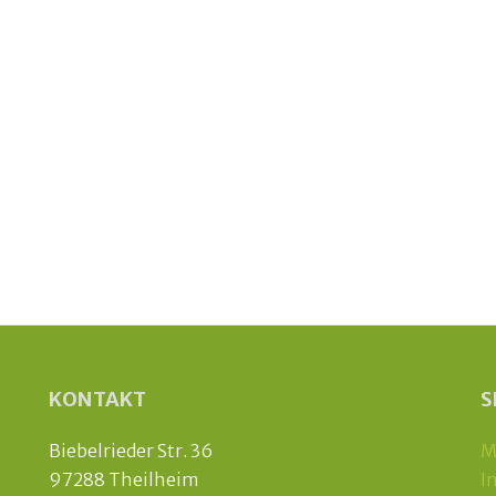
KONTAKT
S
Biebelrieder Str. 36
M
97288 Theilheim
I