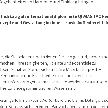
n Gegebenheiten in Harmonie und Einklang bringen.
eruflich tätig als international diplomierte QI MAG TAO F
nzepte und Gestaltung im Innen- sowie Außenbereich f
e, die Sie beleben und in denen Sie sich gesund, sicher un
 machen, Ihre Fähigkeiten, Talente und Potentiale zu
sen. Schaffen Sie für sich und Ihre Mitarbeiter positiv
 Zentrierung und Kraft bleiben, um motiviert, klar,
n Herausforderungen zu meistern. Sie werden erstaunt sein
as hierzulande geomantischen Wissen sind.
Raum, alle Innen-, und Außenbereiche bis ins Detail, oft 
en. So, dass sich bei einem Bauvorhaben, Umbau oder ein