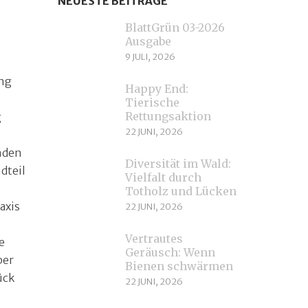
NEUESTE BEITRÄGE
BlattGrün 03-2026
Ausgabe
9 JULI, 2026
ung
Happy End:
Tierische
Rettungsaktion
g
22 JUNI, 2026
nden
Diversität im Wald:
dteil
Vielfalt durch
Totholz und Lücken
axis
22 JUNI, 2026
Vertrautes
e
Geräusch: Wenn
ber
Bienen schwärmen
̈ck
22 JUNI, 2026