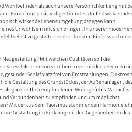
und Wohlbefinden als auch unsere Persönlichkeit eng mit d
sind. Ein auf uns positiv abgestimmtes Umfeld wirkt stärk
harmonisch wirkende Lebensumgebung dagegen kann
emeines Unwohlsein mit sich bringen. In unserer modernen
feld selbst zu gestalten und so direkten Einfluss auf unse
r Neugestaltung? Mit welchen Qualitäten soll die
n Stressfaktoren von vornherein vermieden oder reduzie
er, gesunder Schlafplatz frei von Erdstrahlungen. Elektro
ch die Gestaltung des Grundstückes, der Außenanlagen, de
nes als ganzheitlich empfundenen Wohngefühls. Worauf ist
e und Verbundenheit zu empfinden und um möglichst
ben? Mit der aus dem Taoismus stammenden Harmonieleh
stimmte Gestaltung im Einklang mit den Gegebenheiten des