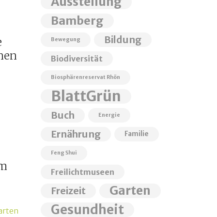
Ausstellung
Bamberg
Bildung
e
Bewegung
nen
Biodiversität
Biosphärenreservat Rhön
BlattGrün
Buch
Energie
Ernährung
Familie
:
Feng Shui
um
Freilichtmuseen
Garten
Freizeit
Gesundheit
arten