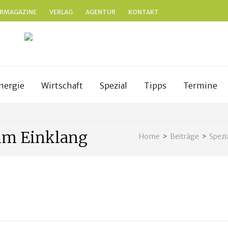
RMAGAZINE
VERLAG
AGENTUR
KONTAKT
N
anken
nergie
Wirtschaft
Spezial
Tipps
Termine
im Einklang
Home
>
Beiträge
>
Spezi