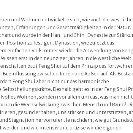
uen und Wohnen entwickelte sich, wie auch die westliche
ungen, Erfahrungen und Gesetzmäßigkeiten in der Natur.
chaft und wurde in der Han- und Chin-Dynastie zur Stärk
en Position zu festigen. Dynastien, wie zuletzt das
em einfachen Volk immer wieder die Anwendung von Fen
s Wissen erst in den neunziger Jahren in die westliche Welt
senschaften baut Feng Shui auf dem Prinzip des fortwähre
n Beeinflussung zwischen Innen und Außen auf. Als Bestan
rdert Feng Shui aber nicht nur das harmonische
 Selbstheilungskräfte. Deshalb geht es in der Feng Shui Pr
ilvolles Wohnen, sondern vor allem um das, was man nicht
zum um die Wechselwirkung zwischen Mensch und Raum! Di
rieren, gesund erhalten, uns stärken und unterstützen, a
und Stagnation hervorrufen. Je nachdem, wie gut Grundstu
werden und wie intensiv und präzise wir die eigenen