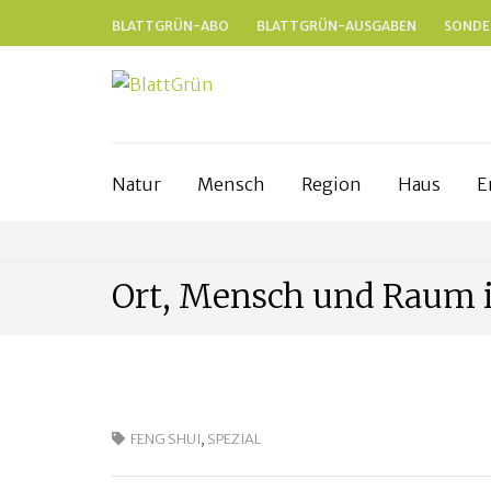
BLATTGRÜN-ABO
BLATTGRÜN-AUSGABEN
SONDE
BLATTGRÜ
Nachhaltig und naturnah leben in Fr
Natur
Mensch
Region
Haus
E
Ort, Mensch und Raum 
FENG SHUI
,
SPEZIAL