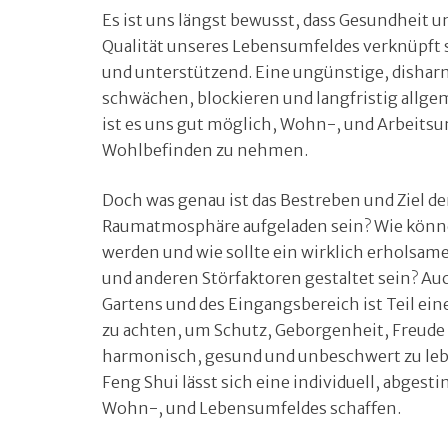
Es ist uns längst bewusst, dass Gesundheit 
Qualität unseres Lebensumfeldes verknüpft 
und unterstützend. Eine ungünstige, dis
schwächen, blockieren und langfristig allg
ist es uns gut möglich, Wohn-, und Arbeitsum
Wohlbefinden zu nehmen.
Doch was genau ist das Bestreben und Ziel de
Raumatmosphäre aufgeladen sein? Wie könne
werden und wie sollte ein wirklich erholsam
und anderen Störfaktoren gestaltet sein? Au
Gartens und des Eingangsbereich ist Teil ei
zu achten, um Schutz, Geborgenheit, Freud
harmonisch, gesund und unbeschwert zu le
Feng Shui lässt sich eine individuell, abge
Wohn-, und Lebensumfeldes schaffen.