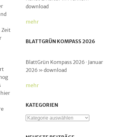
er
download
end
mehr
 Zeit
r
BLATTGRÜN KOMPASS 2026
BlattGrün Kompass 2026 · Januar
rt
2026 » download
smog
s
mehr
 hier
KATEGORIEN
re
Kategorien