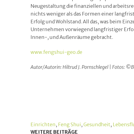
Neugestaltung die finanziellen und arbeitsr
nichts weniger als das Formen einer langfristi
Erfolg und Wohlstand. All das, was beim Ein
Unternehmen vorwiegend langfristiger Erfolg
Innen-, und Außenräume gebracht.
www.fengshui-geo.de
Autor/Autorin: Hiltrud J. Pornschlegel | Fotos: ©
Einrichten
,
Feng Shui
,
Gesundheit
,
Lebensfl
WEITERE BEITRÄGE