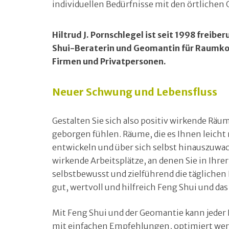
individuellen Bedürfnisse mit den örtliche
Hiltrud J. Pornschlegel ist seit 1998 frei­b
Shui-Beraterin und Geomantin für Raumko
Firmen und Privatpersonen.
Neuer Schwung und Lebensfluss
Gestalten Sie sich also positiv wirkende Räum
geborgen fühlen. Räume, die es Ihnen leicht
entwickeln und über sich selbst hinauszuwach
wirkende Arbeitsplätze, an denen Sie in Ihrer
selbstbewusst und zielführend die tägliche
gut, wertvoll und hilfreich Feng Shui und d
Mit Feng Shui und der Geomantie kann jeder 
mit einfachen Empfehlungen, optimiert werd