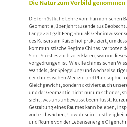
Die Natur zum Vorbild genommen
Die fernöstliche Lehre vom harmonischen Ba
Geomantie, über Jahrtausende aus Beobacht
Lange Zeit galt Feng Shui als Geheimwissens
des Kaisers am Kaiserhof praktiziert, um dess
kommunistische Regime Chinas, verboten d
Shui. So ist es auch zu erklären, warum diese
vorgedrungen ist. Wie alle chinesischen Wis
Wandels, der Spiegelung und wechselseitige
der chinesischen Medizin und Philosophie fö
Gleichgewicht, sondern aktiviert auch unsere
und der Geomantie nicht nur um schönes, st
sieht, was uns unbewusst beeinflusst. Kur
Gestaltung eines Raumes kann beleben, inspi
auch schwächen, Unwohlsein, Lustlosigkeit 
und Räume von der Lebensenergie QI genährt 