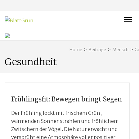
BLATTGRÜN
Nachhaltig und naturnah leben in Franken
Home
>
Beiträge
>
Mensch
>
G
Gesundheit
Frühlingsfit: Bewegen bringt Segen
Der Frühling lockt mit frischem Grün,
wärmenden Sonnenstrahlen und fröhlichem
Zwitschern der Vögel. Die Natur erwacht und
versprüht eine Atmosphäre voller positiver