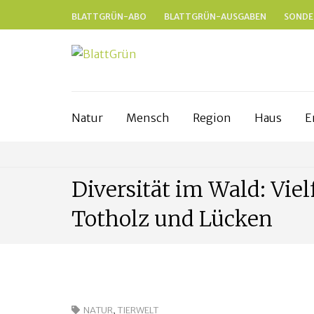
BLATTGRÜN-ABO
BLATTGRÜN-AUSGABEN
SONDE
BLATTGRÜ
Nachhaltig und naturnah leben in Fr
Natur
Mensch
Region
Haus
E
Diversität im Wald: Viel
Totholz und Lücken
NATUR
,
TIERWELT