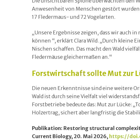
Die unsichtbaren Spione überwachten den Wal
Anwesenheit von Menschen gestört wurden. 
17 Fledermaus- und 72 Vogelarten.
„Unsere Ergebnisse zeigen, dass wir auch in
können “, erklärt Clara Wild. „Durch kleine E
Nischen schaffen. Das macht den Wald vielfä
Fledermäuse gleichermaßen an.“
Forstwirtschaft sollte Mut zur 
Die neuen Erkenntnisse sind eine weitere Ori
Wald ist durch seine Vielfalt viel widerstand
Forstbetriebe bedeute das: Mut zur Lücke: „To
Holzertrag, sichert aber langfristig die Stab
Publikation: Restoring structural complexit
Current Biology, 20. Mai 2026,
https://doi