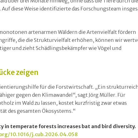
d über drei Monate hinweg, ohne dass die Tiere durch di
Auf diese Weise identifizierte das Forschungsteam insge
 monotonen artenarmen Wäldern die Artenvielfalt fördern
ingriffe, die die Strukturvielfalt erhöhen, können wir wertv
ltiger und zieht Schädlingsbekämpfer wie Vögel und
Lücke zeigen
entierungshilfe für die Forstwirtschaft. „Ein strukturreic
sfähiger gegen den Klimawandel“, sagt Jörg Müller. Für
tholz im Wald zu lassen, kostet kurzfristig zwar etwas
ilität des gesamten Ökosystems.“
y in temperate forests increases bat and bird diversity.
.org/10.1016/j.cub.2026.04.058