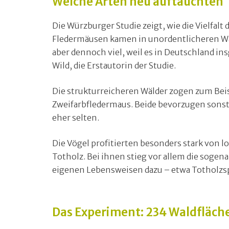
Welche Arten neu auftauchten
Die Würzburger Studie zeigt, wie die Vielfa
Fledermäusen kamen in unordentlicheren Wäld
aber dennoch viel, weil es in Deutschland in
Wild, die Erstautorin der Studie.
Die strukturreicheren Wälder zogen zum Beis
Zweifarbfledermaus. Beide bevorzugen sonst
eher selten.
Die Vögel profitierten besonders stark von l
Totholz. Bei ihnen stieg vor allem die sogena
eigenen Lebensweisen dazu – etwa Totholzsp
Das Experiment: 234 Waldfläch