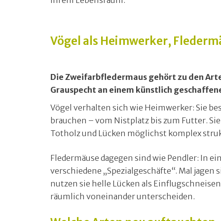
ihrem Lebensraum.
Vögel als Heimwerker, Fledermä
Die Zweifarbfledermaus gehört zu den Arten
Grauspecht an einem künstlich geschaffene
Vögel verhalten sich wie Heimwerker: Sie bese
brauchen – vom Nistplatz bis zum Futter. Si
Totholz und Lücken möglichst komplex strukt
Fledermäuse dagegen sind wie Pendler: In ei
verschiedene „Spezialgeschäfte“. Mal jagen s
nutzen sie helle Lücken als Einflugschneisen.
räumlich voneinander unterscheiden.