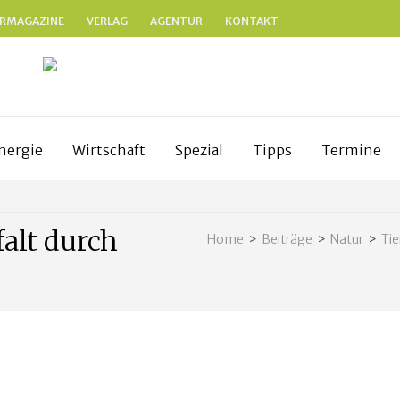
RMAGAZINE
VERLAG
AGENTUR
KONTAKT
N
anken
nergie
Wirtschaft
Spezial
Tipps
Termine
falt durch
Home
>
Beiträge
>
Natur
>
Tie