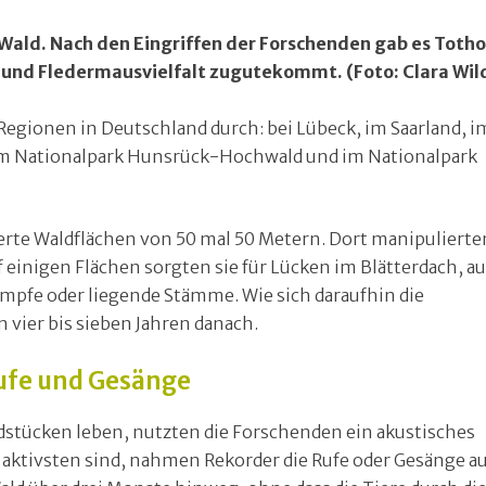
ald. Nach den Eingriffen der Forschenden gab es Totho
 und Fledermausvielfalt zugutekommt. (Foto: Clara Wild
Regionen in Deutschland durch: bei Lübeck, im Saarland, i
, im Nationalpark Hunsrück-Hochwald und im Nationalpark
erte Waldflächen von 50 mal 50 Metern. Dort manipulierte
f einigen Flächen sorgten sie für Lücken im Blätterdach, au
mpfe oder liegende Stämme. Wie sich daraufhin die
n vier bis sieben Jahren danach.
ufe und Gesänge
dstücken leben, nutzten die Forschenden ein akustisches
 aktivsten sind, nahmen Rekorder die Rufe oder Gesänge au