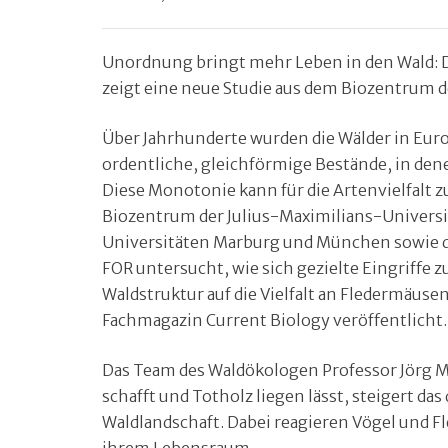
Unordnung bringt mehr Leben in den Wald: D
zeigt eine neue Studie aus dem Biozentrum 
Über Jahrhunderte wurden die Wälder in Europ
ordentliche, gleichförmige Bestände, in den
Diese Monotonie kann für die Artenvielfalt
Biozentrum der Julius-Maximilians-Univers
Universitäten Marburg und München sowie de
FOR untersucht, wie sich gezielte Eingriffe
Waldstruktur auf die Vielfalt an Fledermäuse
Fachmagazin Current Biology veröffentlicht.
Das Team des Waldökologen Professor Jörg M
schafft und Totholz liegen lässt, steigert d
Waldlandschaft. Dabei reagieren Vögel und F