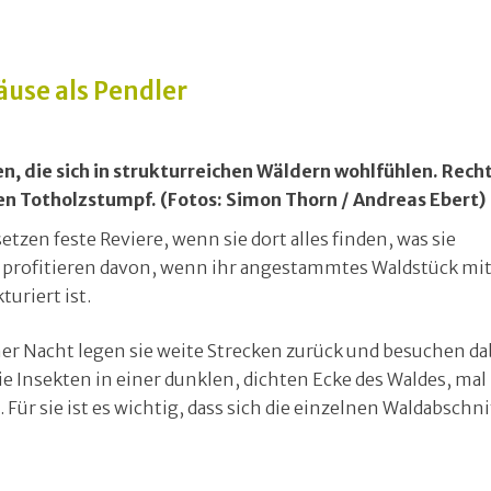
use als Pendler
, die sich in strukturreichen Wäldern wohlfühlen. Recht
n Totholzstumpf. (Fotos: Simon Thorn / Andreas Ebert)
tzen feste Reviere, wenn sie dort alles finden, was sie
e profitieren davon, wenn ihr angestammtes Waldstück mi
uriert ist.
ner Nacht legen sie weite Strecken zurück und besuchen da
ie Insekten in einer dunklen, dichten Ecke des Waldes, mal
 Für sie ist es wichtig, dass sich die einzelnen Waldabschni