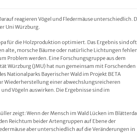
arauf reagieren Vögel und Fledermäuse unterschiedlich. 
der Uni Würzburg.
a für die Holzproduktion optimiert. Das Ergebnis sind oft
en alte, morsche Bäume oder natürliche Lichtungen fehlen
 zum Problem werden. Eine Forschungsgruppe aus dem
ität Würzburg (JMU) hat nun gemeinsam mit Forschenden 
s Nationalparks Bayerischer Wald im Projekt BETA
 zur Wiederherstellung einer abwechslungsreicheren
n und Vögeln auswirken. Die Ergebnisse sind im
üller zeigt: Wenn der Mensch im Wald Lücken im Blätterd
as den Reichtum beider Artengruppen auf Ebene der
ledermäuse aber unterschiedlich auf die Veränderungen in