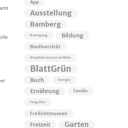
e
App
samt
Ausstellung
Bamberg
Bildung
Bewegung
olle
Biodiversität
Biosphärenreservat Rhön
BlattGrün
Buch
her
Energie
Ernährung
Familie
Feng Shui
Freilichtmuseen
Garten
Freizeit