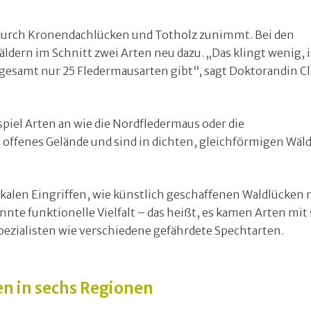
lt durch Kronendachlücken und Totholz zunimmt. Bei den
ern im Schnitt zwei Arten neu dazu. „Das klingt wenig, i
sgesamt nur 25 Fledermausarten gibt“, sagt Doktorandin Cl
piel Arten an wie die Nordfledermaus oder die
 offenes Gelände und sind in dichten, gleichförmigen Wäl
okalen Eingriffen, wie künstlich geschaffenen Waldlücken 
nnte funktionelle Vielfalt – das heißt, es kamen Arten mit
ezialisten wie verschiedene gefährdete Spechtarten.
en in sechs Regionen