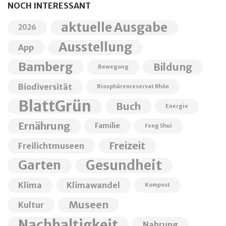
NOCH INTERESSANT
aktuelle Ausgabe
2026
Ausstellung
App
Bamberg
Bildung
Bewegung
Biodiversität
Biosphärenreservat Rhön
BlattGrün
Buch
Energie
Ernährung
Familie
Feng Shui
Freizeit
Freilichtmuseen
Garten
Gesundheit
Klima
Klimawandel
Kompost
Museen
Kultur
Nachhaltigkeit
Nahrung