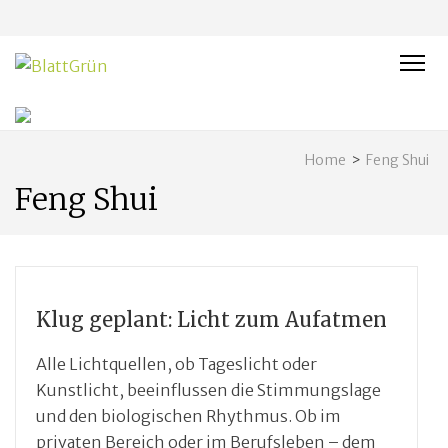
BLATTGRÜN
Nachhaltig und naturnah leben in Franken
Home
>
Feng Shui
Feng Shui
Klug geplant: Licht zum Aufatmen
Alle Lichtquellen, ob Tageslicht oder
Kunstlicht, beeinflussen die Stimmungslage
und den biologischen Rhythmus. Ob im
privaten Bereich oder im Berufsleben – dem