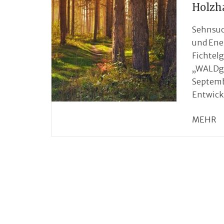
Holzh
Sehnsuc
und Ener
Fichtel
„WALDge
Septemb
Entwick
MEHR