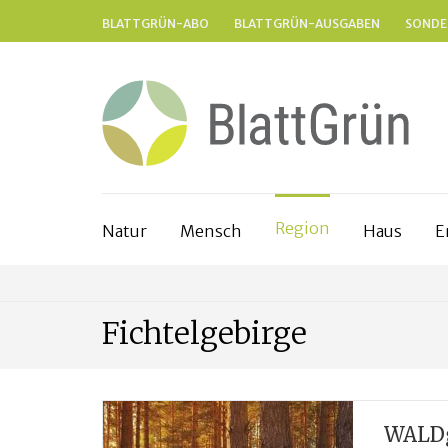
BLATTGRÜN-ABO
BLATTGRÜN-AUSGABEN
SONDE
Region
Natur
Mensch
Haus
E
Fichtelgebirge
WALDg