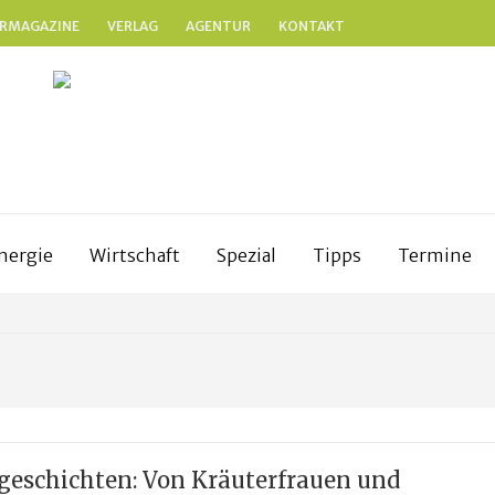
RMAGAZINE
VERLAG
AGENTUR
KONTAKT
BLATTGRÜN
Nachhaltig und naturnah leben in Franken
nergie
Wirtschaft
Spezial
Tipps
Termine
eschichten: Von Kräuterfrauen und