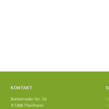
KONTAKT
S
Biebelrieder Str. 36
M
97288 Theilheim
I