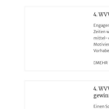
4. WV
Engagem
Zeiten w
mittel-
Motivie
Vorhabe
MEHR
4. WV
gewin
Einen S