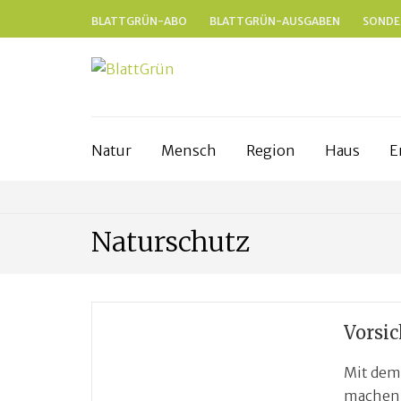
BLATTGRÜN-ABO
BLATTGRÜN-AUSGABEN
SONDE
BLATTGRÜ
Nachhaltig und naturnah leben in Fr
Natur
Mensch
Region
Haus
E
Naturschutz
Vorsi
Mit dem 
machen 