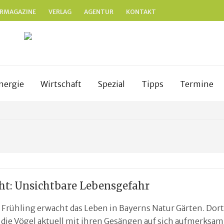
RMAGAZINE
VERLAG
AGENTUR
KONTAKT
N
anken
nergie
Wirtschaft
Spezial
Tipps
Termine
cht: Unsichtbare Lebensgefahr
Frühling erwacht das Leben in Bayerns Natur Gärten. Dort
die Vögel aktuell mit ihren Gesängen auf sich aufmerksam