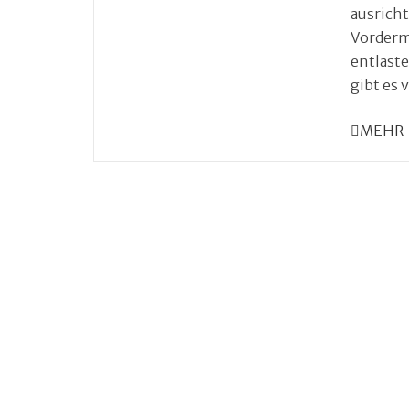
ausrich
Vorderm
entlaste
gibt es 
MEHR