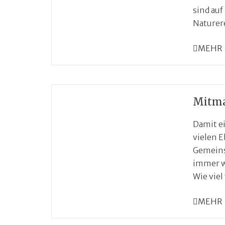
sind auf
Naturere
MEHR
Mitma
Damit ei
vielen 
Gemeins
immer w
Wie viel
MEHR