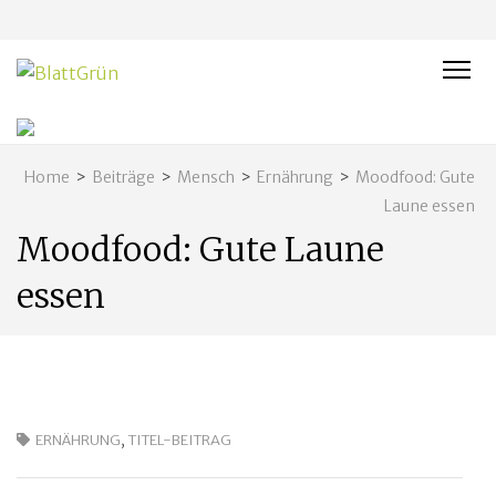
BLATTGRÜN
Nachhaltig und naturnah leben in Franken
Home
>
Beiträge
>
Mensch
>
Ernährung
>
Moodfood: Gute
Laune essen
Moodfood: Gute Laune
essen
ERNÄHRUNG
,
TITEL-BEITRAG