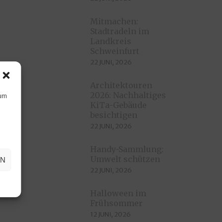
Mitmachen:
Stadtradeln im
Landkreis
Schweinfurt
22 JUNI, 2026
Architektouren
2026: Nachhaltiges
 um
KiTa-Gebäude
älder
besichtigen
22 JUNI, 2026
.
Handy-Sammlung:
Umwelt schützen
EN
22 JUNI, 2026
Halloween im
Frühsommer
12 JUNI, 2026