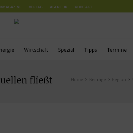
RMAGAZINE
VERLAG
AGENTUR
KONTAKT
N
anken
nergie
Wirtschaft
Spezial
Tipps
Termine
uellen fließt
Home
>
Beiträge
>
Region
>