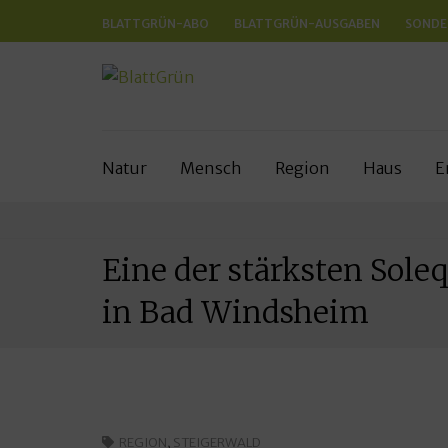
BLATTGRÜN-ABO
BLATTGRÜN-AUSGABEN
SONDE
BLATTGRÜ
Nachhaltig und naturnah leben in Fr
Natur
Mensch
Region
Haus
E
Eine der stärksten Soleq
in Bad Windsheim
REGION
,
STEIGERWALD