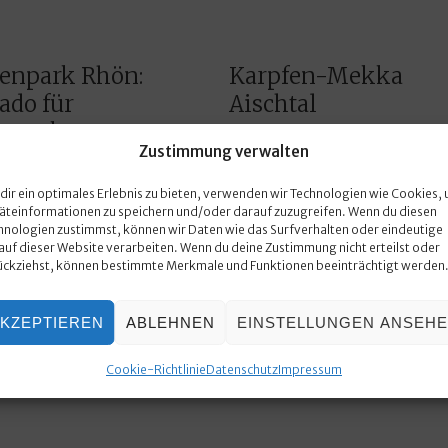
nenpark Rhön:
Karpfen-Mekka
ado für
Aischtal
negucker
Zustimmung verwalten
dir ein optimales Erlebnis zu bieten, verwenden wir Technologien wie Cookies,
äteinformationen zu speichern und/oder darauf zuzugreifen. Wenn du diesen
Wilde Buchenw
hnologien zustimmst, können wir Daten wie das Surfverhalten oder eindeutige
 auf dieser Website verarbeiten. Wenn du deine Zustimmung nicht erteilst oder
ückziehst, können bestimmte Merkmale und Funktionen beeinträchtigt werden
KZEPTIEREN
ABLEHNEN
EINSTELLUNGEN ANSEH
Cookie-Richtlinie
Datenschutz
Impressum