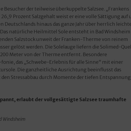
ie Besucher der teilweise überkuppelte Salzsee. „Frankens
26,9 Prozent Salzgehalt weist er eine volle Sättigung auf 
en Deutschlands hinaus das ganze Jahr über herrlich leicht
s natürliche Heilmittel Sole entsteht in Bad Windsheim
liegenden Salzstock unweit der Franken-Therme von reinem
er gelöst werden. Die Solelauge liefern die Solimed-Quel
r 200 Meter von der Therme entfernt. Besondere
nie, das „Schwebe-Erlebnis für alle Sinne“ mit einer
ursole. Die ganzheitliche Ausrichtung beeinflusst das
t den Stressabbau durch Momente der tiefen Entspannung
pannt, erlaubt der vollgesättigte Salzsee traumhafte
ad Windsheim