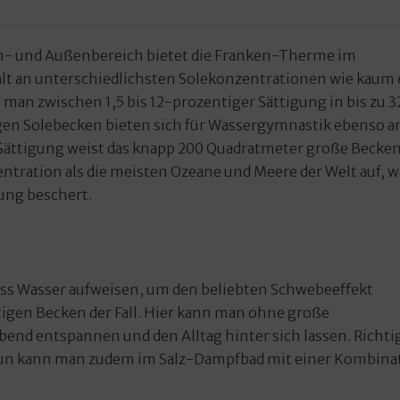
n- und Außenbereich bietet die Franken-Therme im
alt an unterschiedlichsten Solekonzentrationen wie kaum 
an zwischen 1,5 bis 12-prozentiger Sättigung in bis zu 3
gen Solebecken bieten sich für Wassergymnastik ebenso a
 Sättigung weist das knapp 200 Quadratmeter große Becken
entration als die meisten Ozeane und Meere der Welt auf, w
rung beschert.
uss Wasser aufweisen, um den beliebten Schwebeeffekt
tigen Becken der Fall. Hier kann man ohne große
bend entspannen und den Alltag hinter sich lassen. Richti
un kann man zudem im Salz-Dampfbad mit einer Kombina