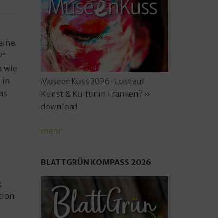
eine
2°
n wie
 in
MuseenKuss 2026 · Lust auf
as
Kunst & Kultur in Franken? »
download
mehr
BLATTGRÜN KOMPASS 2026
g
tion