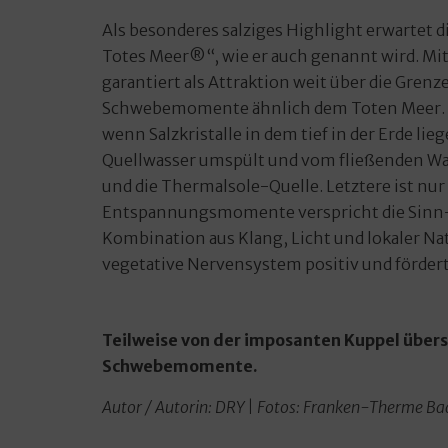
Als besonderes salziges Highlight erwartet d
Totes Meer®“, wie er auch genannt wird. Mit 
garantiert als Attraktion weit über die Grenz
Schwebemomente ähnlich dem Toten Meer. Da
wenn Salzkristalle in dem tief in der Erde 
Quellwasser umspült und vom fließenden Wass
und die Thermalsole-Quelle. Letztere ist nu
Entspannungsmomente verspricht die Sinn-fo
Kombination aus Klang, Licht und lokaler Nat
vegetative Nervensystem positiv und förder
Teilweise von der imposanten Kuppel übers
Schwebemomente.
Autor / Autorin: DRY | Fotos: Franken-Therme B