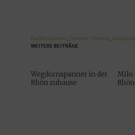
Bad Windsheim
,
Franken-Therme
,
Solequell
WEITERE BEITRÄGE
Wegdornspanner in der
Milo 
Rhön zuhause
Rhön