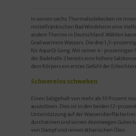
In seinen sechs Thermalsolebecken im Inne
mittelfränkischen Bad Windsheim eine Vielf
andere Therme in Deutschland. Wählen kann m
Grad warmem Wassers. Die drei 1,5-prozenti
für Aqua Qi Gong. Mit seiner 4- prozentigen
der Badehalle 2 bereits eine höhere Salzkonz
dem Körpers ein erstes Gefühl der Erleichte
Schwerelos schweben
Einen Salzgehalt von mehr als 10 Prozent m
auszulösen. Dies ist in den beiden 12-prozen
Unterstützung auf der Wasseroberfläche trei
durchatmen und seinen Atemwegen Gutes t
von Dampf und reinen ätherischen Ölen.