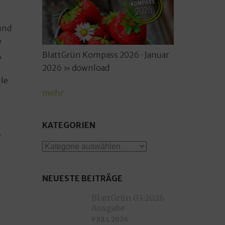
und
e
,
BlattGrün Kompass 2026 · Januar
2026 » download
le
mehr
KATEGORIEN
.
Kategorien
NEUESTE BEITRÄGE
BlattGrün 03-2026
Ausgabe
9 JULI, 2026