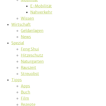
E-Mobilität
Nahverkehr
Wissen
Wirtschaft
Geldanlagen
News
Spezial
Feng Shui
Hitzeschutz
Naturgarten
Rauszeit
Streuobst
Tipps
Apps
Buch
Film
Rezepte