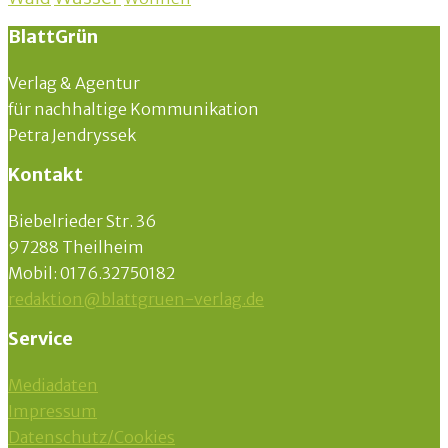
BlattGrün
Verlag & Agentur
für nachhaltige Kommunikation
Petra Jendryssek
Kontakt
Biebelrieder Str. 36
97288 Theilheim
Mobil: 0176.32750182
redaktion@blattgruen-verlag.de
Service
Mediadaten
Impressum
Datenschutz/Cookies