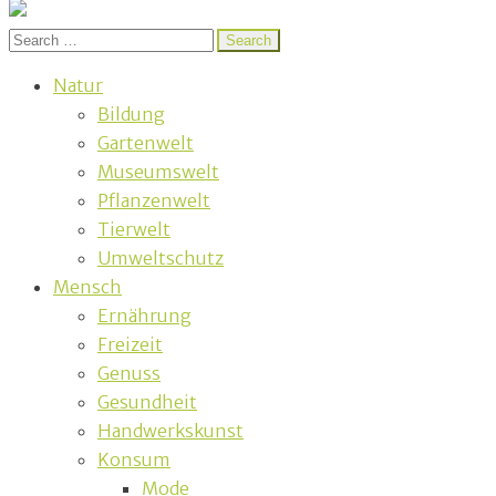
BlattGrün
Nachhaltig und naturnah leben in Franken
Search
for:
Natur
Bildung
Gartenwelt
Museumswelt
Pflanzenwelt
Tierwelt
Umweltschutz
Mensch
Ernährung
Freizeit
Genuss
Gesundheit
Handwerkskunst
Konsum
Mode