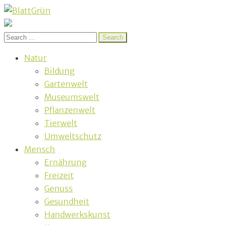
BlattGrün
Nachhaltig und naturnah leben in Franken
Search
for:
Natur
Bildung
Gartenwelt
Museumswelt
Pflanzenwelt
Tierwelt
Umweltschutz
Mensch
Ernährung
Freizeit
Genuss
Gesundheit
Handwerkskunst