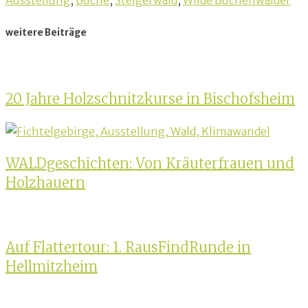
Ausstellung
,
Buche
,
Steigerwald
,
Wilde Buchenwälder
weitere Beiträge
20 Jahre Holzschnitzkurse in Bischofsheim
WALDgeschichten: Von Kräuterfrauen und
Holzhauern
Auf Flattertour: 1. RausFindRunde in
Hellmitzheim