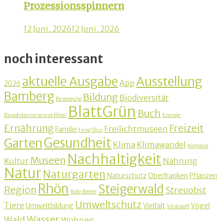
Prozessionsspinnern
12 Juni, 2026
12 Juni, 2026
noch interessant
aktuelle Ausgabe
Ausstellung
App
2026
Bamberg
Bildung
Biodiversität
Bewegung
BlattGrün
Buch
Biosphärenreservat Rhön
Energie
Ernährung
Freizeit
Freilichtmuseen
Familie
Feng Shui
Gesundheit
Garten
Klima
Klimawandel
Kompost
Nachhaltigkeit
Museen
Kultur
Nahrung
Natur
Naturgarten
Naturschutz
Oberfranken
Pflanzen
Rhön
Steigerwald
Region
Streuobst
Rote Beete
Umweltschutz
Tiere
Umweltbildung
Vielfalt
Vögel
Vitalstoff
Wasser
Wald
Wohnen