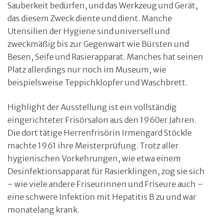
Sauberkeit bedürfen, und das Werkzeug und Gerät,
das diesem Zweck diente und dient. Manche
Utensilien der Hygiene sind universell und
zweckmäßig bis zur Gegenwart wie Bürsten und
Besen, Seife und Rasierapparat. Manches hat seinen
Platz allerdings nur noch im Museum, wie
beispielsweise Teppichklopfer und Waschbrett.
Highlight der Ausstellung ist ein vollständig
eingerichteter Frisörsalon aus den 1960er Jahren.
Die dort tätige Herrenfrisörin Irmengard Stöckle
machte 1961 ihre Meisterprüfung. Trotz aller
hygienischen Vorkehrungen, wie etwa einem
Desinfektionsapparat für Rasierklingen, zog sie sich
– wie viele andere Friseurinnen und Friseure auch –
eine schwere Infektion mit Hepatitis B zu und war
monatelang krank.