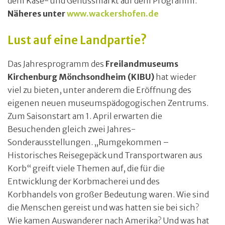
dem Käse- und Genussmarkt auf dem Programm.
Näheres unter
www.wackershofen.de
Lust auf eine Landpartie?
Das Jahresprogramm des
Freilandmuseums
Kirchenburg Mönchsondheim (KIBU)
hat wieder
viel zu bieten, unter anderem die Eröffnung des
eigenen neuen museumspädogogischen Zentrums.
Zum Saisonstart am 1. April erwarten die
Besuchenden gleich zwei Jahres-
Sonderausstellungen. „Rumgekommen –
Historisches Reisegepäck und Transportwaren aus
Korb“ greift viele Themen auf, die für die
Entwicklung der Korbmacherei und des
Korbhandels von großer Bedeutung waren. Wie sind
die Menschen gereist und was hatten sie bei sich?
Wie kamen Auswanderer nach Amerika? Und was hat