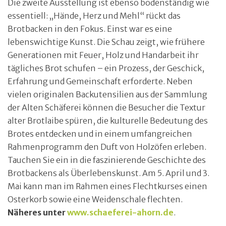
Die zweite Ausstellung ist ebenso bodenständig wie
essentiell: „Hände, Herz und Mehl“ rückt das
Brotbacken in den Fokus. Einst war es eine
lebenswichtige Kunst. Die Schau zeigt, wie frühere
Generationen mit Feuer, Holz und Handarbeit ihr
tägliches Brot schufen – ein Prozess, der Geschick,
Erfahrung und Gemeinschaft erforderte. Neben
vielen originalen Backutensilien aus der Sammlung
der Alten Schäferei können die Besucher die Textur
alter Brotlaibe spüren, die kulturelle Bedeutung des
Brotes entdecken und in einem umfangreichen
Rahmenprogramm den Duft von Holzöfen erleben.
Tauchen Sie ein in die faszinierende Geschichte des
Brotbackens als Überlebenskunst. Am 5. April und 3.
Mai kann man im Rahmen eines Flechtkurses einen
Osterkorb sowie eine Weidenschale flechten.
Näheres unter
www.schaeferei-ahorn.de
.