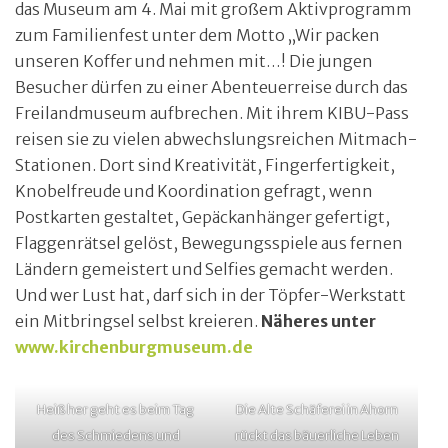
das Museum am 4. Mai mit großem Aktivprogramm
zum Familienfest unter dem Motto „Wir packen
unseren Koffer und nehmen mit…! Die jungen
Besucher dürfen zu einer Abenteuerreise durch das
Freilandmuseum aufbrechen. Mit ihrem KIBU-Pass
reisen sie zu vielen abwechslungsreichen Mitmach-
Stationen. Dort sind Kreativität, Fingerfertigkeit,
Knobelfreude und Koordination gefragt, wenn
Postkarten gestaltet, Gepäckanhänger gefertigt,
Flaggenrätsel gelöst, Bewegungsspiele aus fernen
Ländern gemeistert und Selfies gemacht werden.
Und wer Lust hat, darf sich in der Töpfer-Werkstatt
ein Mitbringsel selbst kreieren.
Näheres unter
www.kirchenburgmuseum.de
Heiß her geht es beim Tag
Die Alte Schäferei in Ahorn
des Schmiedens und
rückt das bäuerliche Leben