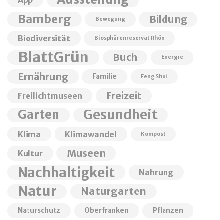
Bamberg
Bildung
Bewegung
Biodiversität
Biosphärenreservat Rhön
BlattGrün
Buch
Energie
Ernährung
Familie
Feng Shui
Freizeit
Freilichtmuseen
Garten
Gesundheit
Klima
Klimawandel
Kompost
Museen
Kultur
Nachhaltigkeit
Nahrung
Natur
Naturgarten
Naturschutz
Oberfranken
Pflanzen