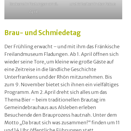
Backens in Fladungen am 6.
und Arbeiten in den Fokus
April.
Brau- und Schmiedetag
Der Frühling erwacht – und mit ihm das Fränkische
Freilandmuseum Fladungen. Ab 1. April öffnen sich
wieder seine Tore, um kleine wie große Gäste auf
eine Zeitreise in die ländliche Geschichte
Unterfrankens und der Rhön mitzunehmen. Bis
zum 9. November bietet sich ihnen ein vielfältiges
Programm. Am 2. April dreht sich alles um das
Thema Bier – beim traditionellen Brautag im
Gemeindebrauhaus aus Alsleben erleben
Besuchende den Brauprozess hautnah. Unter dem
Motto „Da braut sich was zusammen!“ finden um 11
und 14 Uhr öffentliche Führungen statt.