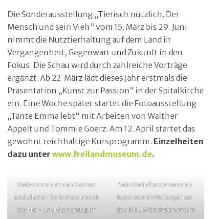
Die Sonderausstellung „Tierisch nützlich. Der
Mensch und sein Vieh“ vom 15. März bis 29. Juni
nimmt die Nutztierhaltung auf dem Land in
Vergangenheit, Gegenwart und Zukunft in den
Fokus. Die Schau wird durch zahlreiche Vorträge
ergänzt. Ab 22. März lädt dieses Jahr erstmals die
Präsentation „Kunst zur Passion“ in der Spitalkirche
ein. Eine Woche später startet die Fotoausstellung
„Tante Emma lebt“ mit Arbeiten von Walther
Appelt und Tommie Goerz. Am 12. April startet das
gewohnt reichhaltige Kursprogramm.
Einzelheiten
dazu unter
www.freilandmuseum.de
.
Vieles rund um den Garten
Sein Heilpflanzenwissen
und allerlei Tierisches bietet
kann man im Naturgarten
der Hof- und Gartentag im
des KIBU Mönchsondheim