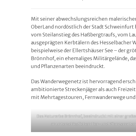
Mit seiner abwechslungsreichen malerischen
OberLand nordöstlich der Stadt Schweinfurt
vom Steilanstieg des Haßbergtraufs, vom La
ausgeprägten Kerbtälern des Hesselbacher Wa
beispielweise der Ellertshäuser See – der gr
Brönnhof, ein ehemaliges Militärgelände, da
und Pflanzenarten beeindruckt.
Das Wanderwegenetz ist hervorragend erschlo
ambitionierte Streckenjäger als auch Freiz
mit Mehrtagestouren, Fernwanderwege und N
Das Naturerbe Brönnhof, beeindruckt mit einer große
an unterschiedlichen Tier- und Pflanzenarten