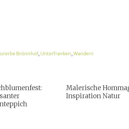
urerbe Brönnhof
,
Unterfranken
,
Wandern
chblumenfest:
Malerische Hommag
santer
Inspiration Natur
enteppich