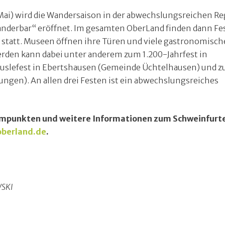
Mai) wird die Wandersaison in der abwechslungsreichen R
derbar“ eröffnet. Im gesamten OberLand finden dann Fes
tatt. Museen öffnen ihre Türen und viele gastronomisch
erden kann dabei unter anderem zum 1.200-Jahrfest in
slefest in Ebertshausen (Gemeinde Üchtelhausen) und 
ungen). An allen drei Festen ist ein abwechslungsreiches
mmpunkten und weitere Informationen zum Schweinfurt
oberland.de
.
WSKI