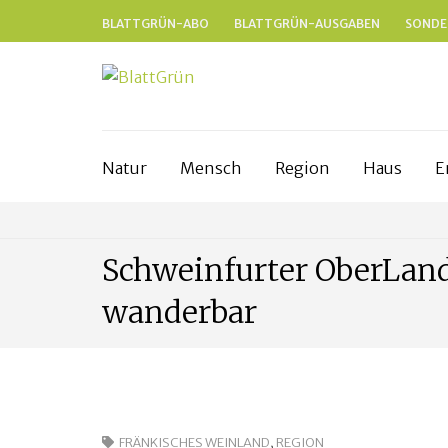
BLATTGRÜN-ABO
BLATTGRÜN-AUSGABEN
SONDE
BLATTGRÜ
Nachhaltig und naturnah leben in Fr
Natur
Mensch
Region
Haus
E
Schweinfurter OberLan
wanderbar
FRÄNKISCHES WEINLAND
,
REGION