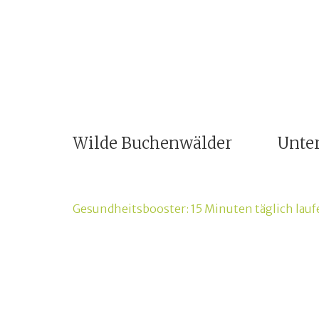
Wilde Buchenwälder
Unte
Beitragsnavigation
Gesundheitsbooster: 15 Minuten täglich lauf