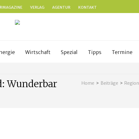
RMAGAZINE
VERLAG
AGENTUR
KONTAKT
N
anken
nergie
Wirtschaft
Spezial
Tipps
Termine
d: Wunderbar
Home
>
Beiträge
>
Region