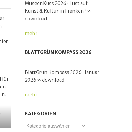
MuseenKuss 2026 · Lust auf
Kunst & Kultur in Franken? »
er
download
n
mehr
hier
BLATTGRÜN KOMPASS 2026
r-
BlattGrün Kompass 2026 · Januar
 für
2026 » download
ten
in.
mehr
.
KATEGORIEN
Kategorien