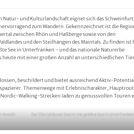
 Natur- und Kulturlandschaft eignet sich das Schweinfurt
 hervorragend zum Wandern. Gekennzeichnet ist die Regio
uertal zwischen Rhön und Haßberge sowie von den
ldlandes und den Steilhängen des Maintals. Zu finden ist 
ößte See in Unterfranken – und das nationale Naturerbe
s heute mit einer großen Anzahl an unterschiedlichen Tie
ssen, beschildert und bietet ausreichend Aktiv-Potential
eitspazierer. Themenwege mit Erlebnischarakter, Hauptrou
ordic-Walking-Strecken laden zu genussvollen Touren e
n Anzahl
Der Ellertshäuser See ist der größte See in Unterfranken
.