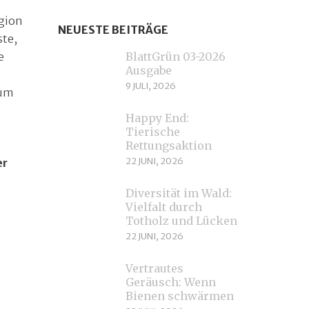
egion
NEUESTE BEITRÄGE
te,
e
BlattGrün 03-2026
Ausgabe
9 JULI, 2026
zum
Happy End:
Tierische
Rettungsaktion
22 JUNI, 2026
er
Diversität im Wald:
Vielfalt durch
Totholz und Lücken
22 JUNI, 2026
Vertrautes
Geräusch: Wenn
Bienen schwärmen