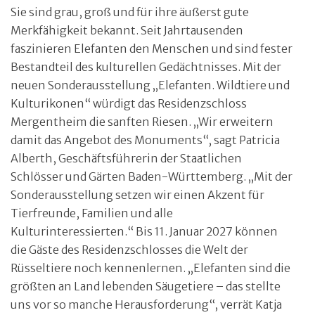
Sie sind grau, groß und für ihre äußerst gute
Merkfähigkeit bekannt. Seit Jahrtausenden
faszinieren Elefanten den Menschen und sind fester
Bestandteil des kulturellen Gedächtnisses. Mit der
neuen Sonderausstellung „Elefanten. Wildtiere und
Kulturikonen“ würdigt das Residenzschloss
Mergentheim die sanften Riesen. „Wir erweitern
damit das Angebot des Monuments“, sagt Patricia
Alberth, Geschäftsführerin der Staatlichen
Schlösser und Gärten Baden-Württemberg. „Mit der
Sonderausstellung setzen wir einen Akzent für
Tierfreunde, Familien und alle
Kulturinteressierten.“ Bis 11. Januar 2027 können
die Gäste des Residenzschlosses die Welt der
Rüsseltiere noch kennenlernen. „Elefanten sind die
größten an Land lebenden Säugetiere – das stellte
uns vor so manche Herausforderung“, verrät Katja