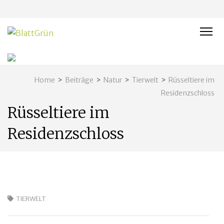
BLATTGRÜN
Nachhaltig und naturnah leben in Franken
Home
>
Beiträge
>
Natur
>
Tierwelt
>
Rüsseltiere im
Residenzschloss
Rüsseltiere im
Residenzschloss
TIERWELT