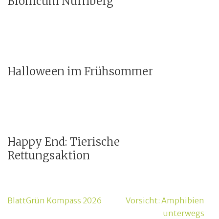
Bionicum Nürnberg
Halloween im Frühsommer
Happy End: Tierische
Rettungsaktion
Beitragsnavigation
BlattGrün Kompass 2026
Vorsicht: Amphibien
unterwegs