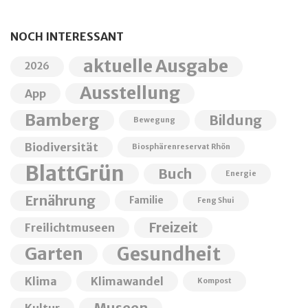
NOCH INTERESSANT
aktuelle Ausgabe
2026
Ausstellung
App
Bamberg
Bildung
Bewegung
Biodiversität
Biosphärenreservat Rhön
BlattGrün
Buch
Energie
Ernährung
Familie
Feng Shui
Freizeit
Freilichtmuseen
Garten
Gesundheit
Klima
Klimawandel
Kompost
Museen
Kultur