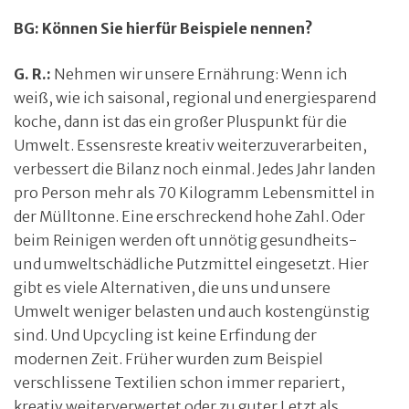
BG: Können Sie hierfür Beispiele nennen?
G. R.:
Nehmen wir unsere Ernährung: Wenn ich
weiß, wie ich saisonal, regional und energiesparend
koche, dann ist das ein großer Pluspunkt für die
Umwelt. Essensreste kreativ weiterzuverarbeiten,
verbessert die Bilanz noch einmal. Jedes Jahr landen
pro Person mehr als 70 Kilogramm Lebensmittel in
der Mülltonne. Eine erschreckend hohe Zahl. Oder
beim Reinigen werden oft unnötig gesundheits-
und umweltschädliche Putzmittel eingesetzt. Hier
gibt es viele Alternativen, die uns und unsere
Umwelt weniger belasten und auch kostengünstig
sind. Und Upcycling ist keine Erfindung der
modernen Zeit. Früher wurden zum Beispiel
verschlissene Textilien schon immer repariert,
kreativ weiterverwertet oder zu guter Letzt als