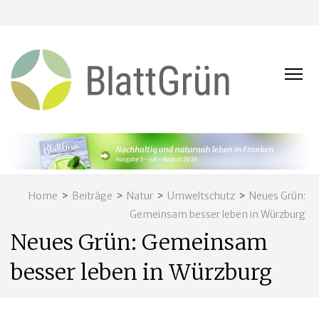
BLATT
Nachhaltig
und naturnah
leben in
Franken
Home
>
Beiträge
>
Natur
>
Umweltschutz
>
Neues Grün:
Gemeinsam besser leben in Würzburg
Neues Grün: Gemeinsam
besser leben in Würzburg