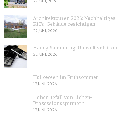
22 JUNI, 2026
Architektouren 2026: Nachhaltiges
KiTa-Gebäude besichtigen
22 JUNI, 2026
Handy-Sammlung: Umwelt schützen
22 JUNI, 2026
Halloween im Frühsommer
12 JUNI, 2026
Hoher Befall von Eichen-
Prozessionsspinnern
12 JUNI, 2026