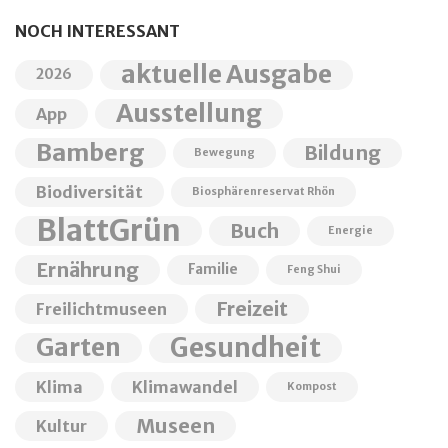
NOCH INTERESSANT
aktuelle Ausgabe
2026
Ausstellung
App
Bamberg
Bildung
Bewegung
Biodiversität
Biosphärenreservat Rhön
BlattGrün
Buch
Energie
Ernährung
Familie
Feng Shui
Freizeit
Freilichtmuseen
Garten
Gesundheit
Klima
Klimawandel
Kompost
Museen
Kultur