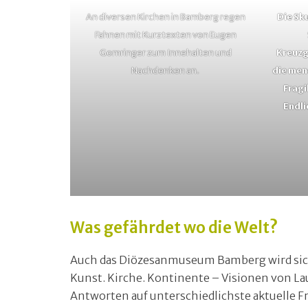
An diversen Kirchen in Bamberg regen
Die Sk
Fahnen mit Kurztexten von Eugen
Gomringer zum Innehalten und
Kreuz
Nachdenken an.
die men
Fragi
Endli
Was gefährdet wo die Welt?
Auch das Diözesanmuseum Bamberg wird sich v
Kunst. Kirche. Kontinente – Visionen von Lau
Antworten auf unterschiedlichste aktuelle Fr