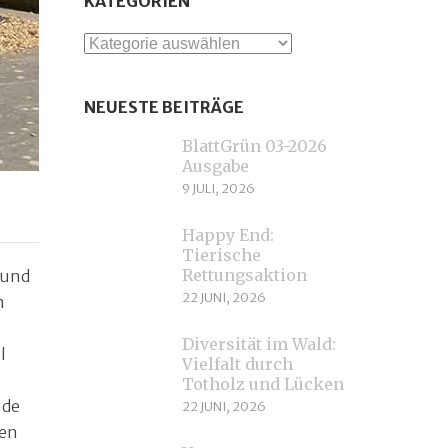
KATEGORIEN
Kategorien
NEUESTE BEITRÄGE
BlattGrün 03-2026
Ausgabe
9 JULI, 2026
Happy End:
Tierische
Rettungsaktion
 und
22 JUNI, 2026
n
Diversität im Wald:
l
Vielfalt durch
Totholz und Lücken
nde
22 JUNI, 2026
den