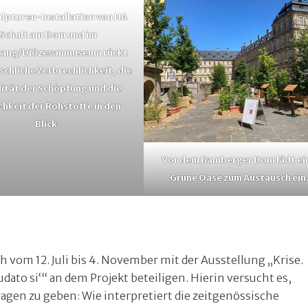
ulpturen-Installation von HA
Schult am Dom und im
gang/Diözesanmuseum rückt
schliche Zerbrechlichkeit, die
lität der Schöpfung und die
chkeit der Rohstoffe in den
Blick.
Vor dem Bamberger Dom lädt ei
Grüne Oase zum Austausch ein
om 12. Juli bis 4. November mit der Ausstellung „Krise.
dato si‘“ an dem Projekt beteiligen. Hierin versucht es,
agen zu geben: Wie interpretiert die zeitgenössische