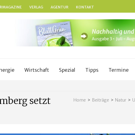
RMAGAZINE
VERLAG
AGENTUR
KONTAKT
BLATTGRÜN
Nachhaltig und naturnah leben in Franken
nergie
Wirtschaft
Spezial
Tipps
Termine
amberg setzt
Home
>
Beiträge
>
Natur
>
U