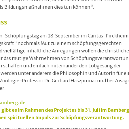
ls Bildungsmaßnahmen dies tun können“.
uss
san-Schöpfungstag am 28. September im Caritas-Pirckheim
ngskraft“ nochmals Mut zu einem schöpfungsgerechten
vielfältige inhaltliche Anregungen wollen die christliche
s für das mutige Wahrnehmen von Schöpfungsverantwortu
 schaffen und einfach miteinander den Lobgesang der
 werden unter anderem die Philosophin und Autorin für ei
Zoologie-Professor Dr. Gerhard Haszprunar und bei Zusage
er.
bamberg.de
 gibt es im Rahmen des Projektes bis 31. Juli im Bamber
nen spirituellen Impuls zur Schöpfungsverantwortung.