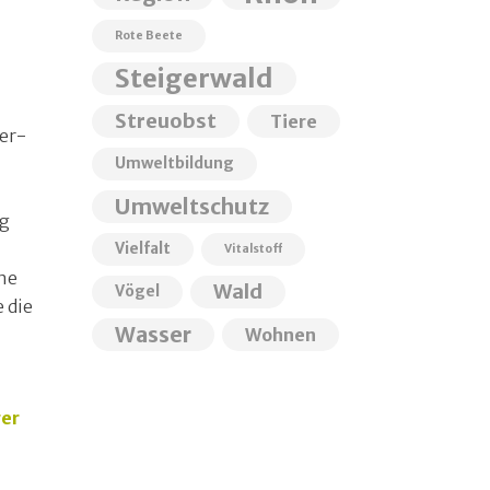
Rote Beete
Steigerwald
Streuobst
Tiere
er-
Umweltbildung
Umweltschutz
ng
Vielfalt
Vitalstoff
ne
Wald
Vögel
 die
Wasser
Wohnen
ger