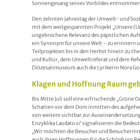
Sonnengesang seines Vorbildes entnommen 
Den zehnten Jahrestag der Umwelt- und Soz
mit dem weitgespannten Projekt „Unsere (Um)
ungebrochene Relevanz des päpstlichen Auf
ein Synonym für unsere Welt – zu erinnern
Teilprojekten bis in den Herbst hinein zu t
und Kultur, dem Umweltreferat und dem Ref
Diözesanmuseum auch die Lyrikerin Nora Gom
Klagen und Hoffnung Raum ge
Bis Mitte Juli soll eine erfrischende „Grün
Schatten vor dem Dom inmitten des aufgehe
von weitem sichtbar zur Auseinandersetzung 
Enzyklika Laudato si‘ signalisieren die Bede
„Wir möchten die Besucher und Besucherinne
auch ihren Hoffnungen für die Schöpfung R