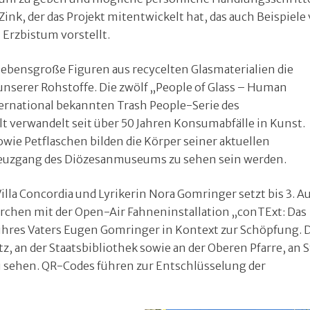
ink, der das Projekt mitentwickelt hat, das auch Beispiele
Erzbistum vorstellt.
ebensgroße Figuren aus recycelten Glasmaterialien die
 unserer Rohstoffe. Die zwölf „People of Glass – Human
ternational bekannten Trash People-Serie des
t verwandelt seit über 50 Jahren Konsumabfälle in Kunst.
wie Petflaschen bilden die Körper seiner aktuellen
Kreuzgang des Diözesanmuseums zu sehen sein werden.
lla Concordia und Lyrikerin Nora Gomringer setzt bis 3. A
irchen mit der Open-Air Fahneninstallation „conTExt: Das
e ihres Vaters Eugen Gomringer in Kontext zur Schöpfung. 
an der Staatsbibliothek sowie an der Oberen Pfarre, an S
u sehen. QR-Codes führen zur Entschlüsselung der