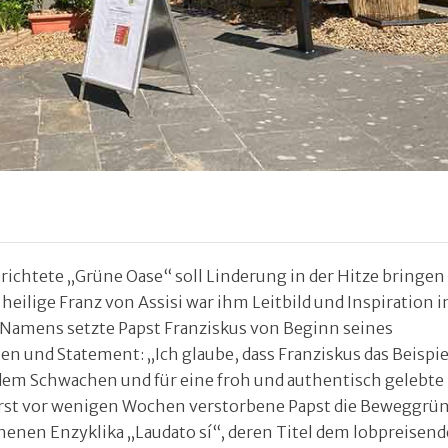
chtete „Grüne Oase“ soll Linderung in der Hitze bringen
heilige Franz von Assisi war ihm Leitbild und Inspiration i
Namens setzte Papst Franziskus von Beginn seines
en und State­ment: „Ich glaube, dass Franziskus das Beispie
dem Schwachen und für eine froh und authentisch gelebte
r erst vor wenigen Wochen verstorbene Papst die Beweggrü
nenen Enzyklika „Laudato sí“, deren Titel dem lobpreisen