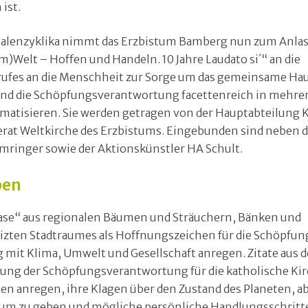
ist.
ialenzyklika nimmt das Erzbistum Bamberg nun zum Anlas
Welt – Hoffen und Handeln. 10 Jahre Laudato si´“ an die
rufes an die Menschheit zur Sorge um das gemeinsame Ha
 und die Schöpfungsverantwortung facettenreich in mehre
hematisieren. Sie werden getragen von der Hauptabteilung 
erat Weltkirche des Erzbistums. Eingebunden sind neben
ringer sowie der Aktionskünstler HA Schult.
ben
e Oase“ aus regionalen Bäumen und Sträuchern, Bänken und
izten Stadtraumes als Hoffnungszeichen für die Schöpfun
mit Klima, Umwelt und Gesellschaft anregen. Zitate aus d
utung der Schöpfungsverantwortung für die katholische Kir
n anregen, ihre Klagen über den Zustand des Planeten, a
aum zu geben und mögliche persönliche Handlungsschritt