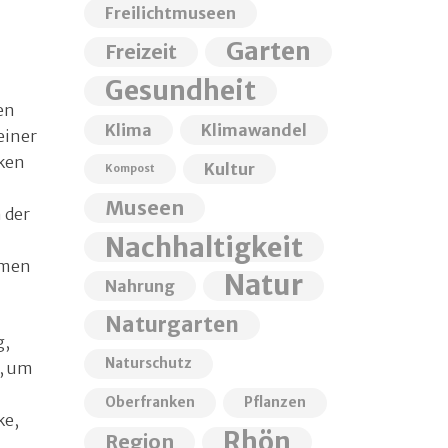
Freilichtmuseen
Garten
Freizeit
Gesundheit
en
Klima
Klimawandel
einer
nken
Kultur
Kompost
Museen
 der
Nachhaltigkeit
emen
Natur
Nahrung
Naturgarten
g,
Naturschutz
r, um
Oberfranken
Pflanzen
ke,
Rhön
Region