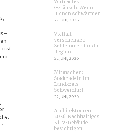
Vertrautes
Geräusch: Wenn
Bienen schwärmen
s,
22 JUNI, 2026
us –
Vielfalt
verschenken:
ren
Schlemmen für die
Kunst
Region
 dem
22 JUNI, 2026
Mitmachen:
Stadtradeln im
Landkreis
Schweinfurt
22 JUNI, 2026
g
er
Architektouren
2026: Nachhaltiges
che.
KiTa-Gebäude
ber
besichtigen
e