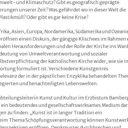
welt- und Klimaschutz? Gibt es geografisch geprägte
rungen unserer Zeit? Was gefährdet wo in dieser Welt die
lastikmüll? Oder gibt es gar keine Krise?
frika, Asien, Europa, Nordamerika, Südamerika und Ozeani
eröffnen einen Diskurs, der gängige Klischees im Rahmen 
alen Herausforderungen und der Rolle der Kirche ins Wa
Bedeutung von Umweltverantwortung und sozialer
lbstverpflichtung der katholischen Kirche wider, wie sie in
wortung formuliert ist. Verschiedene Kunstgenres
Relevanz der in der päpstlichen Enzyklika behandelten Th
legierten und benachteiligten Lebenswelten.
ptabteilungsleiterin Kunst und Kultur im Erzbistum Bamber
en ein bedeutendes und gesellschaftswirksames Medium da
n zu finden: „Kunst ist in langer Tradition ein
beim Thema Schöpfungsverantwortung können Kunstwer
ue Perspektiven eröffnen, Denkmuster durchbrechen und