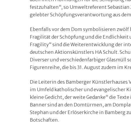
festzuhalten“, so Umweltreferent Sebastian Z
gelebter Schöpfungsverantwortung aus dem 
Ebenfalls vor dem Dom symbolisieren zwölf l
Fragilität der Schöpfung und die Endlichkeit
Fragility“ sind die Weiterentwicklung der in
deutschen Aktionskünstlers HA Schult. Schul
Diverser und verschiedenfarbiger Glasmüll so
Figurenreihe, die bis 31. August zudem im 
Die Leiterin des Bamberger Künstlerhauses Vi
im Umfeld katholischer und evangelischer K
kleine Gedicht, der weite Gedanke“ die Text
Banner sind an den Domtürmen, am Domplatz, 
Stephan und der Erlöserkirche in Bamberg z
Botschaften.