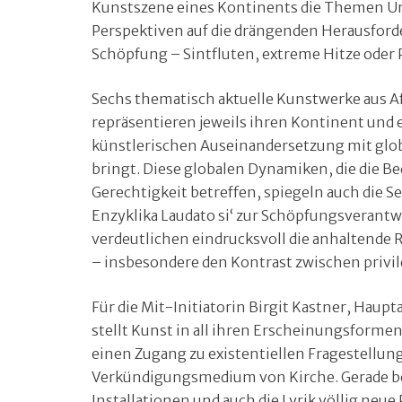
Kunstszene eines Kontinents die Themen Um
Perspektiven auf die drängenden Herausforde
Schöpfung – Sintfluten, extreme Hitze oder P
Sechs thematisch aktuelle Kunstwerke aus A
repräsentieren jeweils ihren Kontinent und 
künstlerischen Auseinandersetzung mit glob
bringt. Diese globalen Dynamiken, die die 
Gerechtigkeit betreffen, spiegeln auch die Se
Enzyklika Laudato si‘ zur Schöpfungsverant
verdeutlichen eindrucksvoll die anhaltende 
– insbesondere den Kontrast zwischen privi
Für die Mit-Initiatorin Birgit Kastner, Hau
stellt Kunst in all ihren Erscheinungsform
einen Zugang zu existentiellen Fragestellunge
Verkündigungsmedium von Kirche. Gerade 
Installationen und auch die Lyrik völlig ne