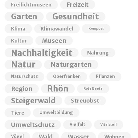
Freizeit
Freilichtmuseen
Garten
Gesundheit
Klima
Klimawandel
Kompost
Museen
Kultur
Nachhaltigkeit
Nahrung
Natur
Naturgarten
Naturschutz
Oberfranken
Pflanzen
Rhön
Region
Rote Beete
Steigerwald
Streuobst
Tiere
Umweltbildung
Umweltschutz
Vielfalt
Vitalstoff
Wald
Wasser
Wohnen
Vögel