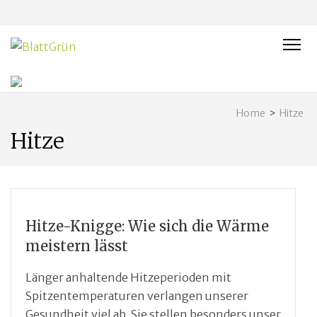
BLATTGRÜN
Nachhaltig und naturnah leben in Franken
Home
>
Hitze
Hitze
Hitze-Knigge: Wie sich die Wärme
meistern lässt
Länger anhaltende Hitzeperioden mit
Spitzentemperaturen verlangen unserer
Gesundheit viel ab. Sie stellen besonders unser