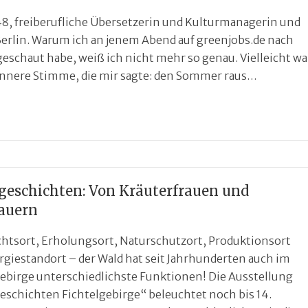
48, freiberufliche Übersetzerin und Kulturmanagerin und
Berlin. Warum ich an jenem Abend auf greenjobs.de nach
geschaut habe, weiß ich nicht mehr so genau. Vielleicht wa
 innere Stimme, die mir sagte: den Sommer raus…
eschichten: Von Kräuterfrauen und
auern
htsort, Erholungsort, Naturschutzort, Produktionsort
giestandort – der Wald hat seit Jahrhunderten auch im
gebirge unterschiedlichste Funktionen! Die Ausstellung
schichten Fichtelgebirge“ beleuchtet noch bis 14.