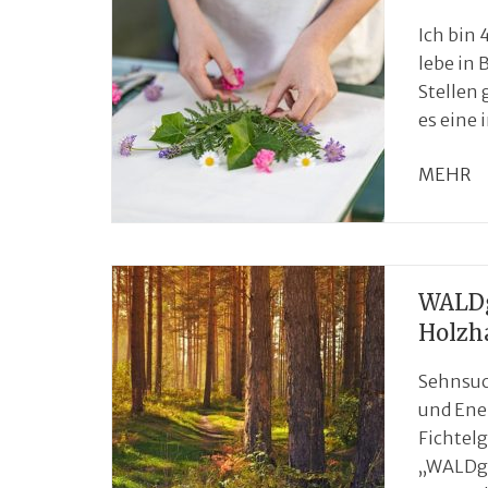
Ich bin 
lebe in 
Stellen 
es eine
MEHR
WALDg
Holzh
Sehnsuc
und Ener
Fichtel
„WALDge