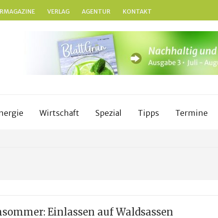
RMAGAZINE
VERLAG
AGENTUR
KONTAKT
BLATTGRÜN
Nachhaltig und naturnah leben in Franken
nergie
Wirtschaft
Spezial
Tipps
Termine
sommer: Einlassen auf Waldsassen