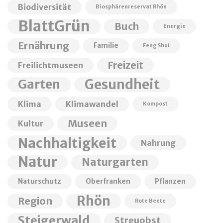
Biodiversität
Biosphärenreservat Rhön
BlattGrün
Buch
Energie
Ernährung
Familie
Feng Shui
Freizeit
Freilichtmuseen
Garten
Gesundheit
Klima
Klimawandel
Kompost
Museen
Kultur
Nachhaltigkeit
Nahrung
Natur
Naturgarten
Naturschutz
Oberfranken
Pflanzen
Rhön
Region
Rote Beete
Steigerwald
Streuobst