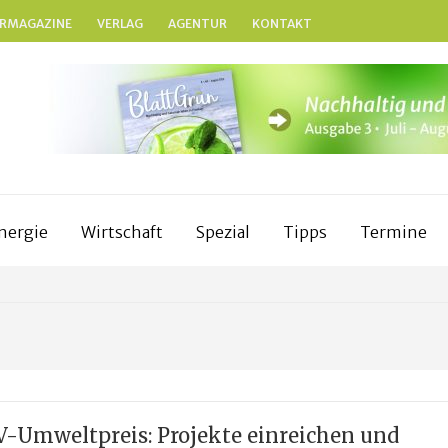
RMAGAZINE
VERLAG
AGENTUR
KONTAKT
BLATTGRÜN
Nachhaltig und naturnah leben in Franken
nergie
Wirtschaft
Spezial
Tipps
Termine
V-Umweltpreis: Projekte einreichen und