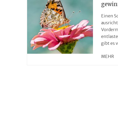
gewin
Einen S
ausrich
Vorderm
entlaste
gibt es 
MEHR