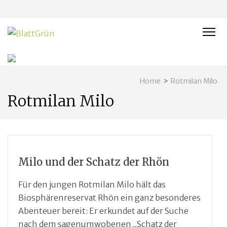
BLATTGRÜN
Nachhaltig und naturnah leben in Franken
Home
>
Rotmilan Milo
Rotmilan Milo
Milo und der Schatz der Rhön
Für den jungen Rotmilan Milo hält das
Biosphärenreservat Rhön ein ganz besonderes
Abenteuer bereit: Er erkundet auf der Suche
nach dem sagenumwobenen „Schatz der