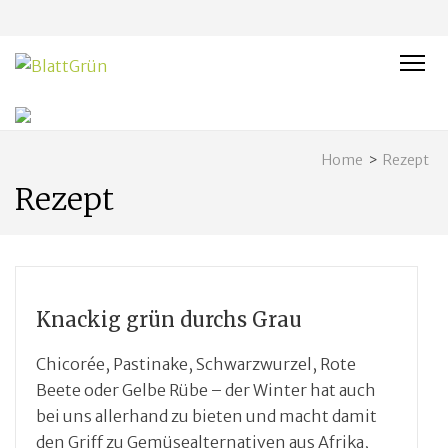
BLATTGRÜN
Nachhaltig und naturnah leben in Franken
Home
>
Rezept
Rezept
Knackig grün durchs Grau
Chicorée, Pastinake, Schwarz­wurzel, Rote
Beete oder Gelbe Rübe – der Winter hat auch
bei uns allerhand zu bieten und macht damit
den Griff zu Gemüsealternativen aus Afrika,