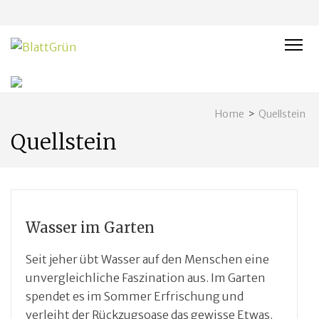
BLATTGRÜN
Nachhaltig und naturnah leben in Franken
Home
>
Quellstein
Quellstein
Wasser im Garten
Seit jeher übt Wasser auf den Menschen eine
unvergleichliche Faszination aus. Im Garten
spendet es im Sommer Erfrischung und
verleiht der Rückzugsoase das gewisse Etwas.