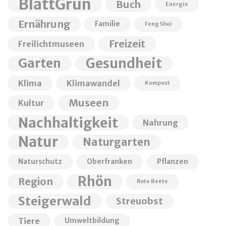
BlattGrün
Buch
Energie
Ernährung
Familie
Feng Shui
Freizeit
Freilichtmuseen
Garten
Gesundheit
Klima
Klimawandel
Kompost
Museen
Kultur
Nachhaltigkeit
Nahrung
Natur
Naturgarten
Naturschutz
Oberfranken
Pflanzen
Rhön
Region
Rote Beete
Steigerwald
Streuobst
Tiere
Umweltbildung