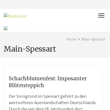
BLATTGRÜN
Nachhaltig und naturnah leben in Franken
Home
>
Main-Spessart
Main-Spessart
Schachblumenfest: Imposanter
Blütenteppich
Der Sinngrund im Spessart gehört zu den
wertvollsten Auenlandschaften Deutschlands.
Durch die seit dem 18. Jahrhundert dort