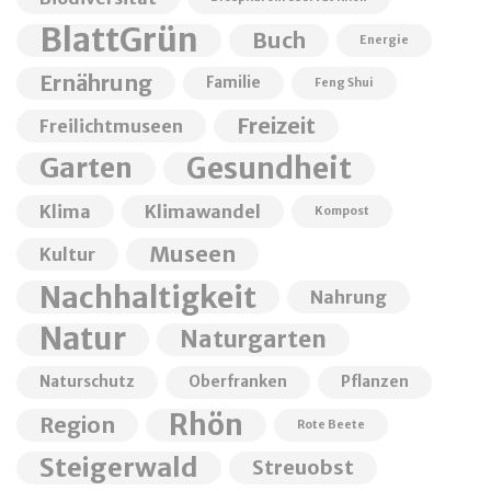
BlattGrün
Buch
Energie
Ernährung
Familie
Feng Shui
Freizeit
Freilichtmuseen
Garten
Gesundheit
Klima
Klimawandel
Kompost
Museen
Kultur
Nachhaltigkeit
Nahrung
Natur
Naturgarten
Naturschutz
Oberfranken
Pflanzen
Rhön
Region
Rote Beete
Steigerwald
Streuobst