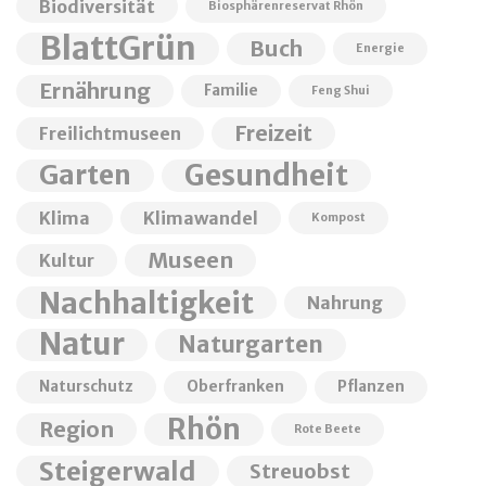
Biodiversität
Biosphärenreservat Rhön
BlattGrün
Buch
Energie
Ernährung
Familie
Feng Shui
Freizeit
Freilichtmuseen
Garten
Gesundheit
Klima
Klimawandel
Kompost
Museen
Kultur
Nachhaltigkeit
Nahrung
Natur
Naturgarten
Naturschutz
Oberfranken
Pflanzen
Rhön
Region
Rote Beete
Steigerwald
Streuobst