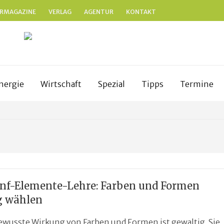
RMAGAZINE
VERLAG
AGENTUR
KONTAKT
N
anken
nergie
Wirtschaft
Spezial
Tipps
Termine
ünf-Elemente-Lehre: Farben und Formen
g wählen
ewusste Wirkung von Farben und Formen ist gewaltig. Sie