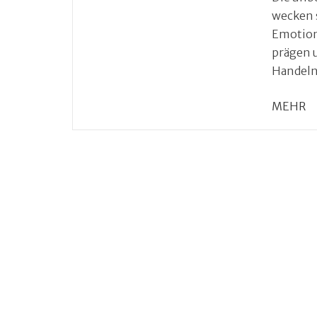
wecken s
Emotion
prägen 
Handeln
MEHR