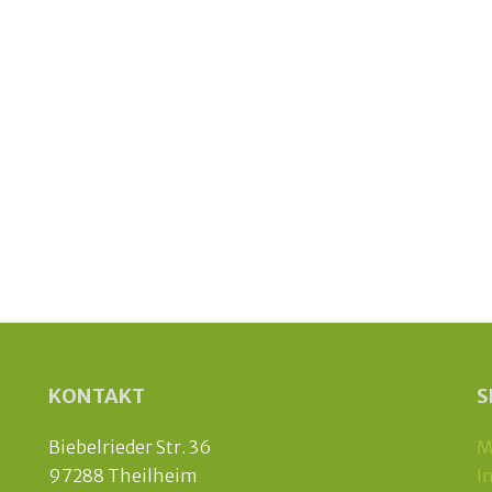
KONTAKT
S
Biebelrieder Str. 36
M
97288 Theilheim
I