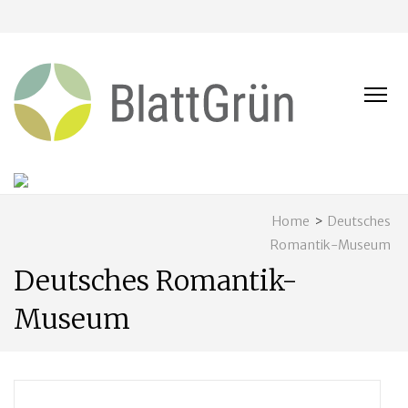
BLATT
Nachhaltig
und naturnah
leben in
Franken
Home
>
Deutsches
Romantik-Museum
Deutsches Romantik-
Museum