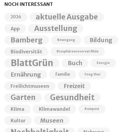
NOCH INTERESSANT
aktuelle Ausgabe
2026
Ausstellung
App
Bamberg
Bildung
Bewegung
Biodiversität
Biosphärenreservat Rhön
BlattGrün
Buch
Energie
Ernährung
Familie
Feng Shui
Freizeit
Freilichtmuseen
Garten
Gesundheit
Klima
Klimawandel
Kompost
Museen
Kultur
Nachhaltigkeit
Nahrung