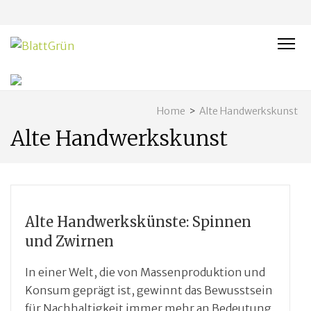
BLATTGRÜN
Nachhaltig und naturnah leben in Franken
Home
>
Alte Handwerkskunst
Alte Handwerkskunst
Alte Handwerkskünste: Spinnen
und Zwirnen
In einer Welt, die von Massenproduktion und
Konsum geprägt ist, gewinnt das Bewusstsein
für Nachhaltigkeit immer mehr an Bedeutung.