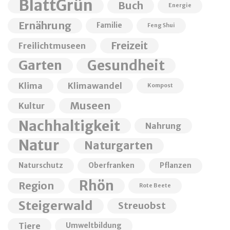
BlattGrün
Buch
Energie
Ernährung
Familie
Feng Shui
Freizeit
Freilichtmuseen
Garten
Gesundheit
Klima
Klimawandel
Kompost
Museen
Kultur
Nachhaltigkeit
Nahrung
Natur
Naturgarten
Naturschutz
Oberfranken
Pflanzen
Rhön
Region
Rote Beete
Steigerwald
Streuobst
Tiere
Umweltbildung