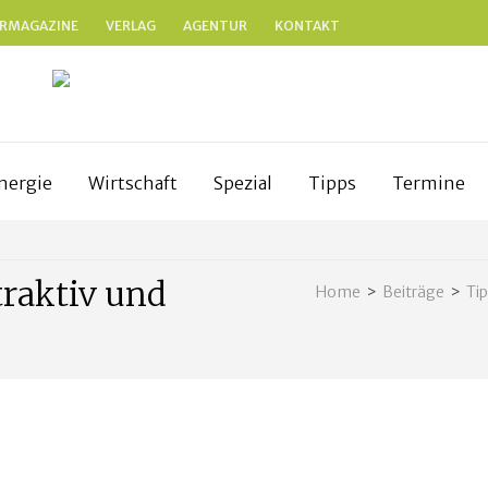
RMAGAZINE
VERLAG
AGENTUR
KONTAKT
N
anken
nergie
Wirtschaft
Spezial
Tipps
Termine
traktiv und
Home
>
Beiträge
>
Ti