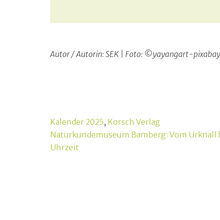
Autor / Autorin: SEK | Foto: ©yayangart-pixaba
Kalender 2025
,
Korsch Verlag
Beitragsnavigation
Naturkundemuseum Bamberg: Vom Urknall b
Uhrzeit