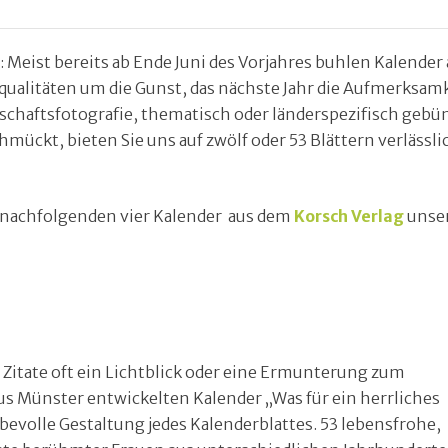
 Meist bereits ab Ende Juni des Vorjahres buhlen Kalender 
rqualitäten um die Gunst, das nächste Jahr die Aufmerksam
ndschaftsfotografie, thematisch oder länderspezifisch gebü
ückt, bieten Sie uns auf zwölf oder 53 Blättern verlässli
e nachfolgenden vier Kalender aus dem
Korsch Verlag
unse
 Zitate oft ein Lichtblick oder eine Ermunterung zum
us Münster entwickelten Kalender „Was für ein herrliches
ebevolle Gestaltung jedes Kalenderblattes. 53 lebensfrohe,