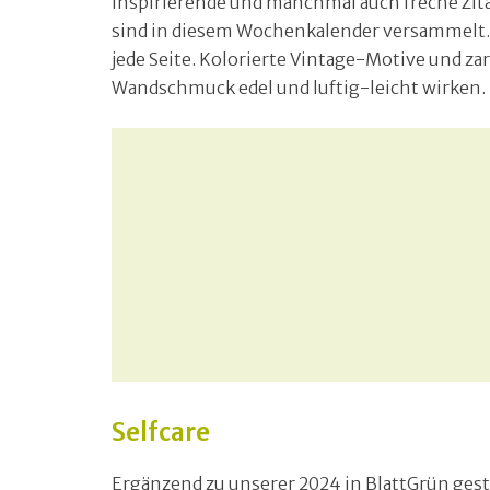
inspirierende und manchmal auch freche Zit
sind in diesem Wochenkalender versammelt.
jede Seite. Kolorierte Vintage-Motive und z
Wandschmuck edel und luftig-leicht wirken.
Selfcare
Ergänzend zu unserer 2024 in BlattGrün gesta