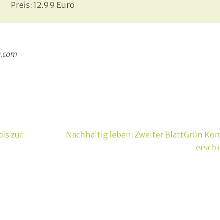
Preis: 12.99 Euro
y.com
is zur
Nachhaltig leben: Zweiter BlattGrün Ko
ersch