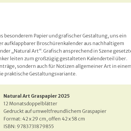
us besonderem Papier und grafischer Gestaltung, uns ein
ßer aufklappbarer Broschürenkalender aus nachhaltigem
lender „Natural Art“. Grafisch ansprechend in Szene gesetzt
ker leiten zum großzügig gestalteten Kalenderteil über.
inträge, sondern auch für Notizen allgemeiner Art in eine
e praktische Gestaltungsvariante.
Natural Art Graspapier 2025
12 Monatsdoppelblätter
Gedruckt auf umweltfreundlichem Graspapier
Format: 42 x 29 cm, offen 42 x 58 cm
ISBN: 9783731879855