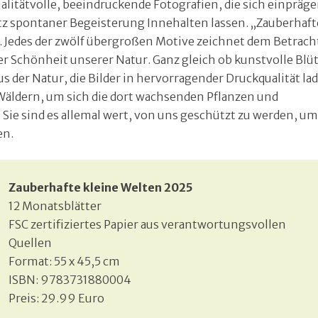
itätvolle, beeindruckende Fotografien, die sich einpräge
tz spontaner Begeisterung Innehalten lassen. „Zauberhaft
. Jedes der zwölf übergroßen Motive zeichnet dem Betrach
der Schönheit unserer Natur. Ganz gleich ob kunstvolle Blüt
 der Natur, die Bilder in hervorragender Druckqualität la
Wäldern, um sich die dort wachsenden Pflanzen und
 Sie sind es allemal wert, von uns geschützt zu werden, u
en.
Zauberhafte kleine Welten 2025
12 Monatsblätter
FSC zertifiziertes Papier aus verantwortungsvollen
Quellen
Format: 55 x 45,5 cm
ISBN: 9783731880004
Preis: 29.99 Euro