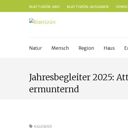
BLATTGRÜN-ABO
BLATTGRÜN-AUSGABEN
SONDE
BLATTGRÜ
Nachhaltig und naturnah leben in Fr
Natur
Mensch
Region
Haus
E
Jahresbegleiter 2025: At
ermunternd
KALENDER