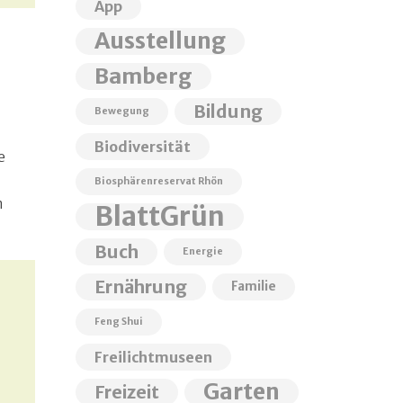
App
Ausstellung
Bamberg
Bildung
Bewegung
Biodiversität
e
Biosphärenreservat Rhön
m
BlattGrün
Buch
Energie
Ernährung
Familie
Feng Shui
Freilichtmuseen
Garten
Freizeit