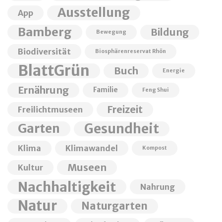
Ausstellung
App
Bamberg
Bildung
Bewegung
Biodiversität
Biosphärenreservat Rhön
BlattGrün
Buch
Energie
Ernährung
Familie
Feng Shui
Freizeit
Freilichtmuseen
Garten
Gesundheit
Klima
Klimawandel
Kompost
Museen
Kultur
Nachhaltigkeit
Nahrung
Natur
Naturgarten