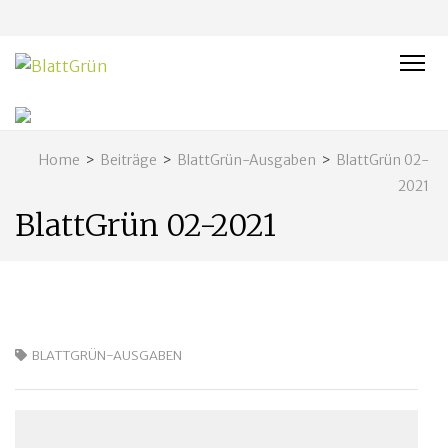
BLATTGRÜN
Nachhaltig und naturnah leben in Franken
Home
>
Beiträge
>
BlattGrün-Ausgaben
>
BlattGrün 02-
2021
BlattGrün 02-2021
BLATTGRÜN-AUSGABEN