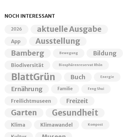
NOCH INTERESSANT
aktuelle Ausgabe
2026
Ausstellung
App
Bamberg
Bildung
Bewegung
Biodiversität
Biosphärenreservat Rhön
BlattGrün
Buch
Energie
Ernährung
Familie
Feng Shui
Freizeit
Freilichtmuseen
Garten
Gesundheit
Klima
Klimawandel
Kompost
Museen
Kultur