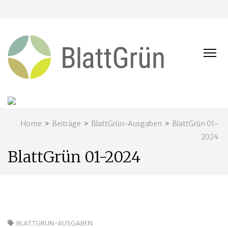
BLATT
Nachhaltig
und naturnah
leben in
Franken
Home
>
Beiträge
>
BlattGrün-Ausgaben
>
BlattGrün 01-
2024
BlattGrün 01-2024
BLATTGRÜN-AUSGABEN