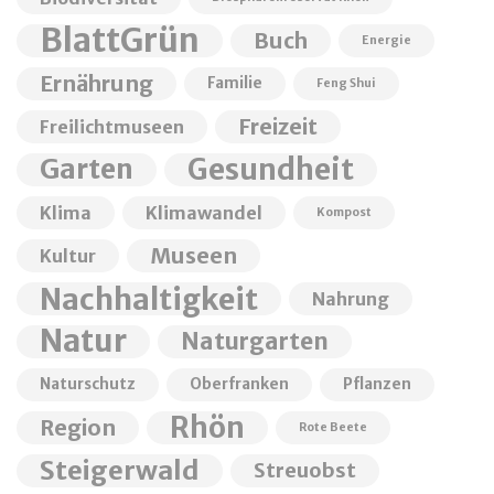
BlattGrün
Buch
Energie
Ernährung
Familie
Feng Shui
Freizeit
Freilichtmuseen
Garten
Gesundheit
Klima
Klimawandel
Kompost
Museen
Kultur
Nachhaltigkeit
Nahrung
Natur
Naturgarten
Naturschutz
Oberfranken
Pflanzen
Rhön
Region
Rote Beete
Steigerwald
Streuobst