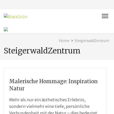
BLATTGRÜN
Nachhaltig und naturnah leben in Franken
Home
>
SteigerwaldZentrum
SteigerwaldZentrum
Malerische Hommage: Inspiration
Natur
Mehr als nur ein ästhetisches Erlebnis,
sondern vielmehr eine tiefe, persönliche
Verbundenheit mit der Natur – dies bedeutet