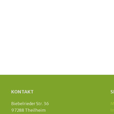
KONTAKT
S
Biebelrieder Str. 36
M
97288 Theilheim
I