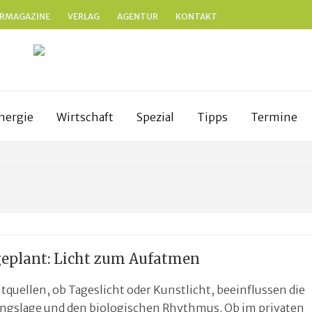
RMAGAZINE
VERLAG
AGENTUR
KONTAKT
N
anken
nergie
Wirtschaft
Spezial
Tipps
Termine
geplant: Licht zum Aufatmen
htquellen, ob Tageslicht oder Kunstlicht, beeinflussen die
gslage und den biologischen Rhythmus. Ob im privaten