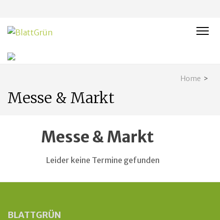
BLATTGRÜN
Nachhaltig und naturnah leben in Franken
Home
>
Messe & Markt
Messe & Markt
Leider keine Termine gefunden
BLATTGRÜN