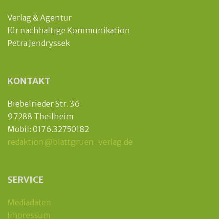
Verlag & Agentur
für nachhaltige Kommunikation
Petra Jendryssek
KONTAKT
Biebelrieder Str. 36
97288 Theilheim
Mobil: 0176.32750182
redaktion@blattgruen-verlag.de
SERVICE
Mediadaten
Impressum